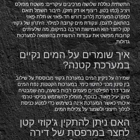
התשתית כוללת שלושה מרכיבים עיקריים: משטח מפולס
ויציב (כמו בטון, ריצוף או דק חזק), חיבור חשמל תואם
למפרט המערכת (לרוב דורש חד-פאזי או תלת-פאזי
בהתאם לדגם), ונקודת מים קרובה למילוי. היתרון של ג'קוזי
קטן לחצר הוא הגמישות הרבה במיקום, מה שלעיתים
קרובות מפשט את עבודות התשתית בהשוואה למערכות
גדולות.
איך שומרים על המים נקיים
במערכת קטנה?
שמירה על ניקיון המים במערכת ג'קוזי מבוססת על שילוב
בין סינון מכני לחיטוי כימי. במערכות הקטנות, נפח המים
עובר דרך הפילטרים פעמים רבות בשעה, מה שמבטיח
סינון יעיל מאוד. בנוסף, מומלץ להשתמש בכיסוי טרמי
איכותי כאשר המערכת אינה בשימוש כדי למנוע כניסת
לכלוך חיצוני ולשמור על צלילות המים.
האם ניתן להתקין ג'קוזי קטן
לחצר במרפסת של דירה