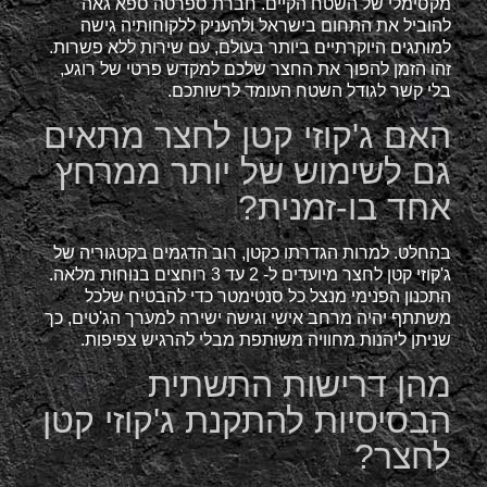
מקסימלי של השטח הקיים. חברת ספרטה ספא גאה
להוביל את התחום בישראל ולהעניק ללקוחותיה גישה
למותגים היוקרתיים ביותר בעולם, עם שירות ללא פשרות.
זהו הזמן להפוך את החצר שלכם למקדש פרטי של רוגע,
בלי קשר לגודל השטח העומד לרשותכם.
האם ג'קוזי קטן לחצר מתאים
גם לשימוש של יותר ממרחץ
אחד בו-זמנית?
בהחלט. למרות הגדרתו כקטן, רוב הדגמים בקטגוריה של
ג'קוזי קטן לחצר מיועדים ל- 2 עד 3 רוחצים בנוחות מלאה.
התכנון הפנימי מנצל כל סנטימטר כדי להבטיח שלכל
משתתף יהיה מרחב אישי וגישה ישירה למערך הג'טים, כך
שניתן ליהנות מחוויה משותפת מבלי להרגיש צפיפות.
מהן דרישות התשתית
הבסיסיות להתקנת ג'קוזי קטן
לחצר?