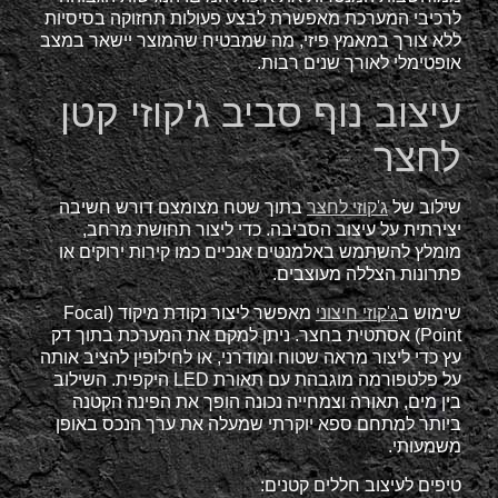
לרכיבי המערכת מאפשרת לבצע פעולות תחזוקה בסיסיות
ללא צורך במאמץ פיזי, מה שמבטיח שהמוצר יישאר במצב
אופטימלי לאורך שנים רבות.
עיצוב נוף סביב ג'קוזי קטן
לחצר
שילוב של
ג'קוזי לחצר
בתוך שטח מצומצם דורש חשיבה
יצירתית על עיצוב הסביבה. כדי ליצור תחושת מרחב,
מומלץ להשתמש באלמנטים אנכיים כמו קירות ירוקים או
פתרונות הצללה מעוצבים.
שימוש ב
ג'קוזי חיצוני
מאפשר ליצור נקודת מיקוד (Focal
Point) אסתטית בחצר. ניתן למקם את המערכת בתוך דק
עץ כדי ליצור מראה שטוח ומודרני, או לחילופין להציב אותה
על פלטפורמה מוגבהת עם תאורת LED היקפית. השילוב
בין מים, תאורה וצמחייה נכונה הופך את הפינה הקטנה
ביותר למתחם ספא יוקרתי שמעלה את ערך הנכס באופן
משמעותי.
טיפים לעיצוב חללים קטנים: