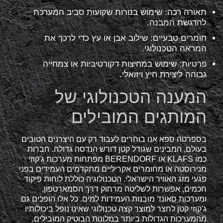
תאורה רכה: שימוש בנורות שקועות סביב המערכת
להדגשת המבנה.
חומרים טבעיים: שילוב אבן או עץ כדי לרכך את
המראה הטכנולוגי.
פרטיות: שימוש במחיצות דקורטיביות או צמחייה
גבוהה ליצירת חיץ ויזואלי.
המענה הטכנולוגי של
המותגים המובילים
בספרטה ספא אנו בוחרים לעבוד רק עם היצרנים הטובים
בעולם, המבינים שגודל קטן דורש הנדסה גדולה. חברות
כמו KLAFS או BERENDORF מפתחות מערכות ג'קוזי
מנירוסטה או מחומרים אקריליים מתקדמים העמידים בפני
פגעי מזג האוויר הישראלי. הטכנולוגיה כוללת לוחות פיקוד
חכמים, אפשרות לשליטה מרחוק דרך הסמארטפון,
ומערכות סאונד מובנות העמידות למים. כל אלו הופכים גם
ג'קוזי קטן לחצר למוצר קצה טכנולוגי שאינו נופל ביכולותיו
מהמערכות הגדולות ביותר במלונות הבוטיק המובילים.