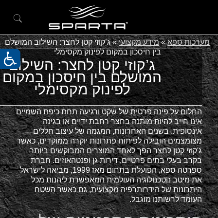
מערכות ספא
»
מידע מקצועי
»
ג’קוזי קטן לחצר: השילוב המושלם
בין חיסכון במקום לפינוק מקסימלי
ג’קוזי קטן לחצר: השילוב
המושלם בין חיסכון במקום
לפינוק מקסימלי
החלום על פינה פרטית של שקט ורגיעה תחת כיפת השמיים
אינו חייב להיות מותנה בחצר רחבת ידיים או בגינה
אינסופית. בשנים האחרונות, המגמה של עיצוב חללים
מצומצמים הובילה לפיתוח פתרונות יוקרה ממוקדים, כאשר
ג'קוזי קטן לחצר הפך לאחד המוצרים המבוקשים ביותר
בקרב בעלי בתים פרטיים, דירות גן ופנטהאוזים. חברת
ספרטה ספא, הפועלת בתחום מאז 1999, מביאה לישראל
את מיטב הטכנולוגיה העולמית המאפשרת ליהנות מכל
היתרונות של הידרותרפיה מקצועית, גם כאשר השטח
העומד לרשותנו מוגבל.