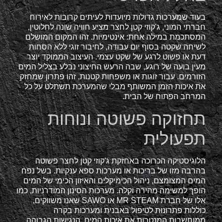
בעוד שמערכות גדולות מיועדות לעיתים קרובות לאירוח
חברתי המוני, ג'קוזי קטן לחצר מציע חוויה שונה לחלוטין,
המסתכמת במילה אחת: אינטימיות. זהו המקום המושלם
לשיחה שקטה בסוף יום עבודה, לחיבור זוגי ללא הסחות
דעת או פשוט לרגע של שקט עצמי. העיצוב הממוקד יוצר
מעין בועה של רוגע, שבה הרעש החיצוני נבלע בצליל המים
הזורמים. עבור זוגות או משפחות קטנות, זהו פתרון שמחזק
את איכות הזמן המשותף מבלי שהמערכת תשתלט על כל
המרחב הפתוח של הבית.
תחזוקה פשוטה ונוחות
תפעולית
הלוגיסטיקה הכרוכה באחזקת ג'קוזי קטן לחצר פשוטה
בהרבה מזו של בריכות או מערכות ספא ענקיות. בשל נפח
המים המצומצם, ניהול הכימיקלים והאיזון הכימי של המים
הופך למשימה מהירה וקלה. מערכות הסינון המודרניות, כמו
אלו של חברת MR STEAM או SAWO שאנו משווקים,
כוללות פתרונות לטיפול באבנית ומערכות בקרה
ממוחשבות המנטרות את איכות המים. הנגישות הגבוהה