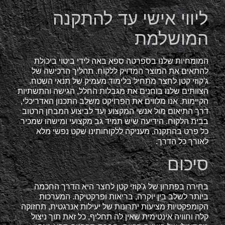
ליווי אישי עד להתקנה
המושלמת
המומחיות שלנו בספרטה ספא באה לידי ביטוי ביכולת
להתאים את המוצר המדויק ללקוח. תהליך הרכישה של
ג'קוזי קטן לחצר מתחיל בלימוד מעמיק של תנאי השטח.
הצוותים שלנו בוחנים את מגבלות החלל, הגישה והתשתיות
הקיימות. אנו מלווים את הפרויקט משלב התכנון האדריכלי,
דרך התיאום מול אנשי המקצוע ועד לביצוע המבחן הרטוב
בבית הלקוח. הידיעה שיש תמיד גב מקצועי ומישהו שמכיר
כל פרט בהתקנה, מעניקה ללקוחותינו שקט נפשי מלא
לאורך כל הדרך.
סיכום
בחירה בפתרון של ג'קוזי קטן לחצר היא הדרך החכמה
ביותר לשלב בין יוקרה, בריאות ופרקטיקה. המערכות
הקומפקטיות מציעות יתרונות של יעילות אנרגטית, תחזוקה
קלה וחוויה אינטימית שאין לה תחליף, כל זאת תוך ניצול