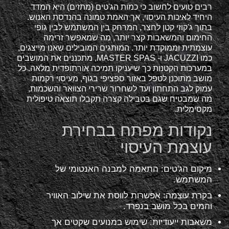
רבים טועים לחשוב כי כמות הג'טים (מתזים) היא המדד
היחיד לאיכות העיסוי, אך האמת טמונה בהנדסת האנוש.
בתוך ג'קוזי קטן לחצר, המרחק בין המשתמש לבין גופי
החימום והמשאבות קצר יותר, מה שמאפשר זרימה
עוצמתית וממוקדת יותר. המותגים המובילים שאנו מייצגים,
כמו JACUZZI ו- MASTER SPAS, מתכננים את המושבים
במערכות הקטנות כך שיעניקו תמיכה אורתופדית מלאה. כל
מושב מתוכנן לטפל באזור ספציפי בגוף, מעיסוי רקמות
עמוק לגב התחתון ועד לשחרור שרירי הצוואר והשכמות,
מה שמבטיח שגם בטבילה קצרה תקבלו תוצאה טיפולית
מקסימלית.
נקודות מפתח בבחירת
עוצמת העיסוי
מיקום הג'טים: התאמה למבנה האנטומי של
המשתמש.
בקרת עוצמה: אפשרות לווסת את שילוב האוויר
והמים בכל מושב בנפרד.
משאבות ייעודיות: שימוש במנועים שקטים אך