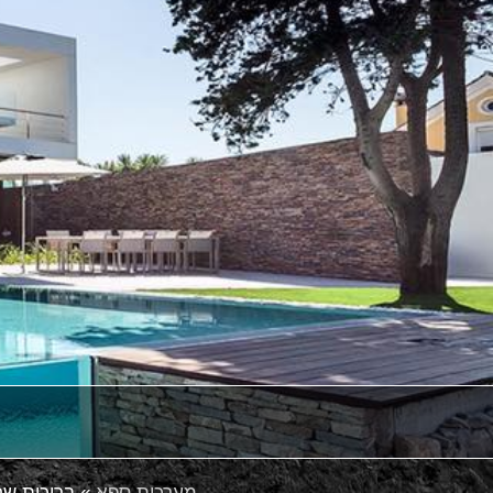
מערכות ספא
»
בריכות שחייה  POOLS