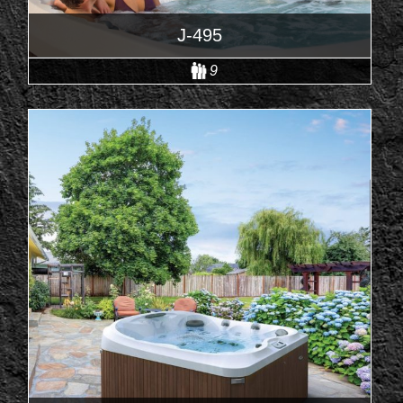
J-495
9