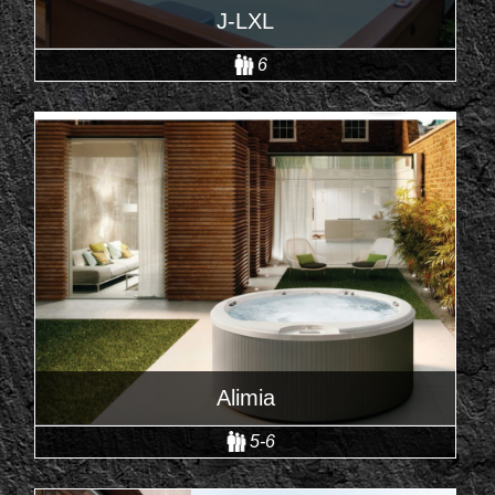
J-LXL
6
Alimia
5-6