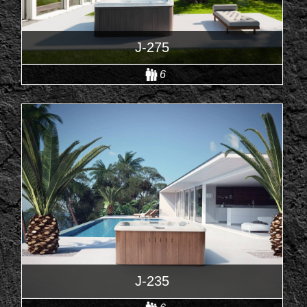
J-275
6
J-235