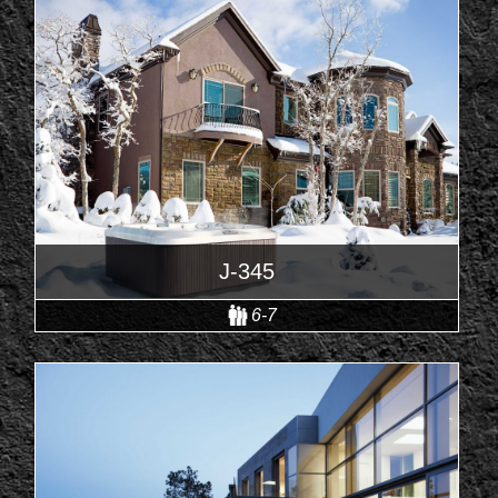
J-345
6-7