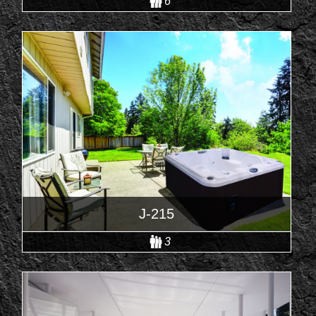
6
J-215
3