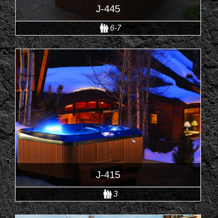
J-445
6-7
J-415
3