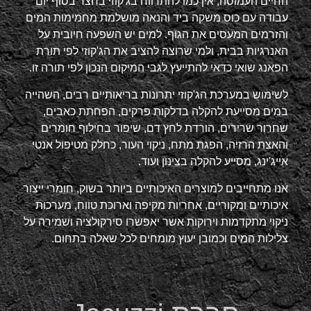
החיים העמוסה, אין כמו להתרווח בג'קוזי בחצר בסוף יום
עבודה עם כוס משקה ביד והנאה מושלמת מחמימות המים
והזרמים המעסים את הגוף. למים יש השפעה חיובית על
האנרגיות בבית, ולמי שרוצה להציב את הג'קוזי לפי תורת
הפאנג שואי כדאי להתייעץ לגבי המיקום הנכון לפי תורה זו.
לשימוש במערכת הג'קוזי יתרונות בריאותיים רבים, השהייה
במים מסייעת להקלה בדלקות פרקים, הפחתת כאבים,
שחרור שרירים, הורדת לחץ דם, שיפור בחילוף חומרים
והאצת הרזיה, הפגת מתח, ניקוי העור, כחלק מטיפול אנטי
אייג'ינג, מסייע להקלה בצינון ועוד.
אנו מתחייבים למוצרים האיכותיים ביותר בשוק, חומרי ייצור
איכותיים ומקוריים, אחריות מקיפה וארוכת טווח, מערכות
ניקוי מתקדמות וירוקות אשר יאפשרו סירקולציה ושמירה על
צלילות המים וכמובן יעוץ מומחים לכל שאלה בתחום.