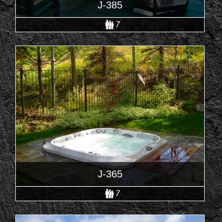
J-385
7
J-365
7