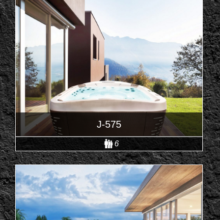
J-575
6