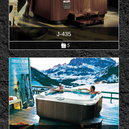
J-435
5