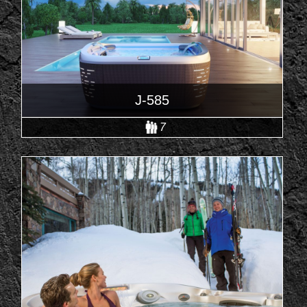
J-585
7