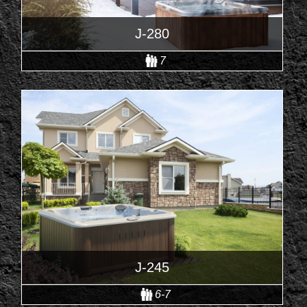
J-280
7
J-245
6-7