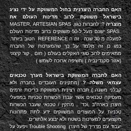
האם החברה היצרנית בחול המשווקת על ידי נציג
בישראל משווקת לרוב מדינות העולם את
מוצריה
?, לחברות כגון,
ARTESIAN SPAS
,
MASTER
SPAS
ישנם מעל ל-50 משווקים ברוב מדינות העולם
למעלה מ-30 שנה . זה ה
REFERENCE
הטוב ביותר.
כמו כן זה מלמד על כך שהמערכות של החברה
מתאימים לרוב סוגי האקלים בעולם ( חום , קור קיצוני
(אזור סקנדינביה ) וחשיפה ארוכה לשמש )
האם לחברה המשווקת בישראל מערך טכנאים
עצמאי משלה ?
(מתקינים העובדים בחברה ולא
קבלני משנה ) חברה רצינית המשווקת בריכות זרמים
מעסיקה טכנאים אשר עברו הכשרות טכניות במפעלי
היצרן בארה”ב ,וכד’ , מתקין / טכנאי שעבר הכשרות
טכניות על המוצרים המשווקים ידע לתת פתרונות
מקצועיים למערכות בשטח ולא יבצע אלתורים,
יעבוד עם מדריך של היצרן
Trouble Shooting
ויפעל על