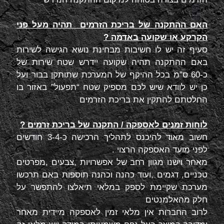
האם ההתקנה של בריכת הזרמים תהיה מעל פני
הקרקע או שקועה באדמה ?
סעיף זה יש לו חשיבות מבחינת נושא הגישה לשירות
באם ההתקנה תהיה שקועה יידרש שטח שירות של
כ-60 ס”מ בכל ההיקף של המערכת שתותקן בבור ועל
כן יש לוודא שיש לכם מספיק שטח “תפעול” באזור בו
החלטתם להתקין את בריכת הזרמים
לוחות זמנים לאספקה / התקנה של בריכת זרמים ?
חשוב מאוד להיכנס לתהליך הרכישה כ-3-4 חודשים
לפני מועד האספקה הרצוי .
מאחר וישנו מגוון רחב של אפשרויות ,צבעים ,מפרטים
טכניים, דגמים ,ועוד כהנה וכהנה תוספות באם תרכשו
מערכת שקיימת לספק במלאי תיאלצו להתפשר על
חלק מהאלמנטים
לרוב החברות אין מלאי זמין לאספקה מיידית מאחר