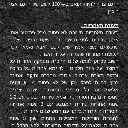
הדגם צריך להיות תואם ב-100% לשם של הדגם אצל
היצרן
תעודת האחריות :
תעודת האחריות חשובה לא פחות מכל פרמטר אותו
אתם בודקים לפני רכישה, זה השקט הנפשי שלכם
שרכשתם מוצר אמין ושיש לכם “אבא ואמא” לכל
תקופת האחריות שהוגדרה על ידי היצרן.
חשוב לבדוק לכמה שנים החברה מעניקה אחריות על
המוצר ועל איזה חלקים , לדוגמא אחריות על בריכת
זרמים תוצרת ארה”ב איכותי מחברה ותיקה ואמינה
צריך להיות לפרק זמן של לא פחות מ-
5 שנים
מלאות
על כל מרכיבי המערכת ,ישנם יצרנים
שמפרידים בין הסדרות לדוגמא סידרת הבסיס עם 1-2
שנות אחריות סידרת האמצע עם 3 שנות אחריות
והסדרה היוקרתית ביותר עם חמש שנים אחריות .
לחברות הוותיקות המובילות בתחום ישנן 5 שנות
אחריות מלאה על הדגמים מתוצרתם ללא הבדל בין