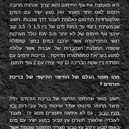
היא מאמצת את גוף החימום והוא יצרוך אנרגיה מרובה
ויחמם לאט יותר מאחר ואין מגע ישיר עם המים
ואלקטרודות החימום נאלצות לעבור דרך שכבות .חשוב
שבמערכת ג’קוזי עד כמות מים של בין 1,5 ל- 3,5 קוב
יורכב גוף חימום של לא יותר מ-3
KW
כולל מערכות
רגשי טמפרטורה אשר יורכבו במים בתוך קפסולה
שקופה המונעת הצטברות של אבנית אשר עלולה
לפגוע בקריאת טמפרטורה מדויקת . בריכות זרמים עם
הפרדה בין שטח הבריכה לג’קוזי יצוידו עם 2 גופי חימום
מהו חומר הגלם של החיפוי ההיקפי של בריכת
הזרמים ?
חשוב מאוד שהחיפוי ההיקפי של בריכת הזרמים יהיה
מיוצר מחומר סינטטי עמיד ואיכותי בעל עובי דופן
ולא
מעץ טבעי
, גם לא איפאה וחומרים מסוג זה , מעבר
לעובדה שלאורך השנים עץ טבעי במגע ישיר עם מים
באופן קבוע ירקיב עץ טבעי מצריך תחזוקה שוטפת אשר