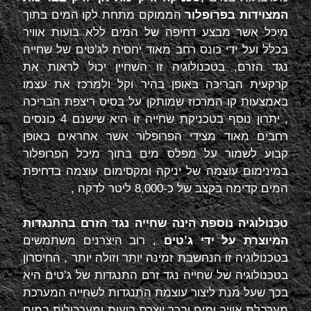
המצוידות בפרופלור
הממוקם מתחת לקו המים בתוך
מיכל אשר מבצע דחיפה של המים ללא בועות אוויר
בכלל ועל ידי כונס רחב מאוד יחסית לג’טים של שחייה
נגד הזרם, בטכנולוגיה זו השחיין יכול לראות את
קרקעית הבריכה באופן בהיר וקל ולמרכז את עצמו
באמצעות קו המרכוז שמותקן על בסיס ריצפת הבריכה
, יתרון נוסף בטכניקת שחייה זו היא שישנם 4 כונסים
רחבים מאוד מצידי הפרופלור אשר אחראים באופן
קבוע לשמור על מפלס מים בתוך מיכל הפרופלור
במינימום עוצמה של יניקה ומקסימום עוצמה בדחיפת
המים קדימה בקצב של כ-8,000 ליטר לדקה ,
טכנולוגיה נוספת הינה שחייה נגד הזרם בהתנגדות
המיוצרת על ידי ג’טים
, רוב היצרנים משתמשים
בטכנולוגיה זו הנחשבת זמינה יותר וזולה יותר , החיסרון
בטכנולוגיה של שחייה נגד זרם התנגדות של ג’טים היא
בכך שעל מנת ליצור עוצמת התנגדות לשחייה המערכת
מערבלת אוויר ומים ובכך יוצרת בועות ומערבולות במים