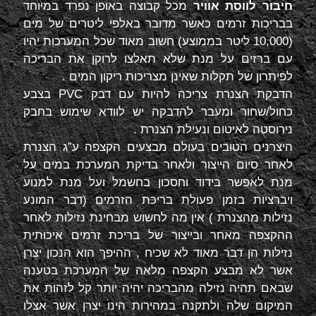
חיבור לווסת אוויר
מכל קבוצה באופן נפרד במיוחד
בבריכות זרמים כאשר מדובר באלפי ליטרים של מים
(10,000 ליטר בממוצע) חשוב מאוד שכל המערכות יהיו
עם ברזים על מנת שלא תאלצו לרוקן את הבריכה
לפיתרון של תקלות שאינן מצריכות ריקון המים .
הדבקת הצנרת צריכה להיות עם דבק
PVC
בצבע
כחול/שחור ומעבר להדבקה יש לוודא שימוש בחבק
נירוסטה לאיטום ונעילת הצנרת .
היצרנים הטובים בעולם מבצעים הקצפה ע”ג הצנרת
לאחר סיום הייצור ולאחר בדיקת המערכת במים על
מנת לאפשר בידוד וחסכון בחשמל ועל מנת למנוע
ויברציות בזמן פעולת בריכת הזרמים (דבר המונע
נזילות מהצנרת ) אין מה לחשוש מבחינת נזילות לאחר
ההקצפה מאחר ובייצור של בריכת זרמים איכותית
נזילות הן דבר מאוד לא שכיח , ההיפך הוא הנכון יצרן
אשר לא מבצע הקצפה מלאה של המערכת בטענה
שבאם תהיה נזילה מהבריכה יהיה יותר קל לזהות את
המיקום שלה ולתקנה במהירות הינו יצרן אשר אצלו