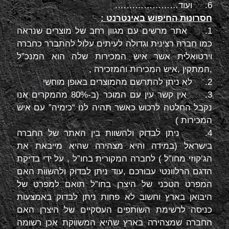
6. ועוד………………….
חסרונות החיפוש באינטרנט :
1. אתר מרשים עם מגוון רחב של מוצרים שנראה
כמו חברה רצינית וגדולה לעיתים עלול להתברר כחברה
וירטואלית אשר איש המכירות שלה הוא המנכ”ל
,המתקין ,איש המכירות והמזכירה ,
2. לא ניתן להתרשם מהמוצרים באופן מוחשי
3. אין קשר עין עם המוכר (ב-80% מהמקרים אנו
נקבל החלטה לרכוש כאשר תהיה לנו “כימיה” עם איש
המכירות )
4. ניתן לבדוק ולהשוות בין האתר של החברה
בישראל (במידה והיא מצהירה שהיא מייבאת את
הג’קוזי מחו”ל ) לחברה המקורית בחו”ל , על ידי בדיקת
הדגם הרלוונטי עבורכם ,עוד ניתן לבדוק ולהשוות האם
המפרט הטכני של היצרן בחו”ל תואם למפרט של
היבואן בארץ וחשוב לא פחות ניתן לבדוק באמצעות
כניסה לרשימת השותפים העסקיים של היצרן האם
החברה שמצהירה בארץ שהיא המשווקת אכן רשומה