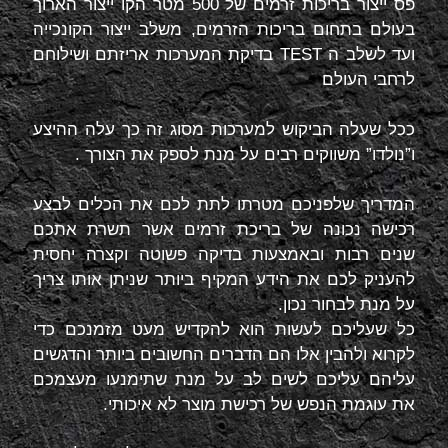
פס ייצור בריכות זרמים של 500 מטר הקו ייצור הארוך
בעולם בתחום בריכות הזרמים, משלב ייצור הקונכייה
ועד לשלב ה
TEST
בדיקת המערכות אריזתם ושילוחם
לרחבי העולם
ככל שעלה הביקוש למערכות מסוג זה כך עלה ההיצע
ו”נולדו” משווקים רבים על מנת לספק את הצורך .
המדריך שלפניכם מטרתו לתת לכם את הכלים לבצע
רכישה נכונה של בריכת זרמים אשר תשרת אתכם
שנים רבות ובאמצעות בדיקה פשוטה וקצרה יחסית
להעניק לכם את הידע המקיף ביותר שניתן אותו צריך
על מנת לבחור נכון.
כל שעליכם לעשות הוא להקדיש מעט מזמנכם כדי
לקרוא ולהבין אלו הם הדברים החשובים ביותר והדגשים
עליהם עליכם לשים לב על מנת שתימנעו מעצמכם
את עוגמת הנפש של רכישת מוצר לא איכותי.