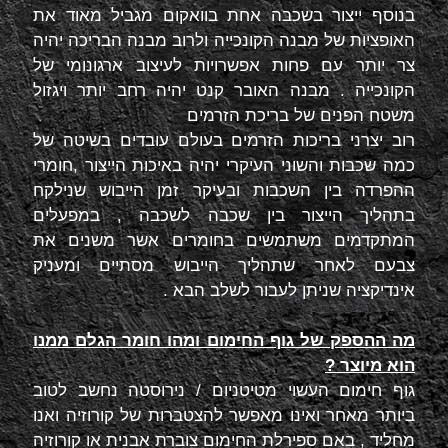
בנוסף ייצור בשכבה אחת בוואקום מגביל מאוד את
האופציות של מבנה הקונכייה ולרוב מבנה הבריכה יהיה
צר יותר עם פחות אפשרויות לעיצוב ארגונומי של
הקונכייה . מבנה האובר קנט יהיה רחב יותר ויגזול
משטח הפנים של בריכת הזרמים
רוב יצרני בריכות הזרמים בעולם עובדים בשיטה של
כמה שכבות והשוני העיקרי יהיה באיכות הייצור ,חומרי
ההפרדה בין השכבות ובעיקר זמן הייבוש שנילקח
בתהליך הייצור בין שכבה לשכבה , במפעלים
המתקדמים משתמשים בחומרים אשר משנים את
צבעם לאחר שתהליך הייבוש מסתיים ומעניק
אינדיקציה שניתן לעבור לשלב הבא .
מה ההספק של גוף החימום ומהו חומר הגלם ממנו
הוא מיוצר ?
גוף חימום העשוי מטיטניום / נירוסטה נחשב לטוב
ביותר מאחר ואינו מאפשר להצטברות של קורוזיה ואנו
מחליד , באם ספירלת החימום צוברת אבנית או קורוזיה