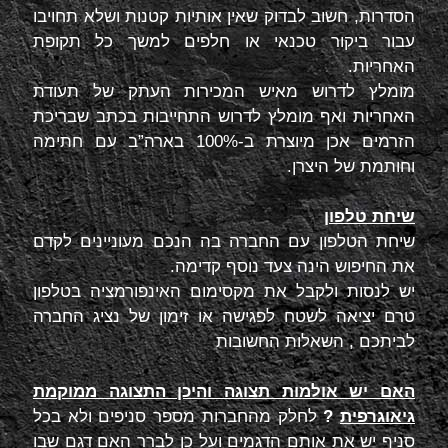
הסדרות, חשוב לבדוק שאין אותיות קטנות ושלא תחויבו
עבור ביקור טכנאי או חלפים למשך כל תקופת
האחריות.
מומלץ לדרוש מאיש המכירות העתק של תעודת
האחריות ואף מומלץ לדרוש התחייבות בכתב שבריכת
הזרמים אכן מיוצרת ב-100% בארה”ב עם חתימה
וחותמת של היצרן.
שיחת טלפון
שיחת הטלפון עם החברה בה הנכם מעוניינים לקדם
את החיפוש הינה צעד נוסף קדימה.
יש לנסות ולקבל את מקסימום האינפורמציה בטלפון
טרם יציאה לשטח לפגישה או זימון של נציג החברה
לביתכם , השאלות החשובות
האם יש אולמות תצוגה והיכן התצוגה ממוקמת
גיאוגרפית
?
לחלק מהחברות מספר סניפים ולא בכל
סניף יש את אותם הדגמים ועל כן לברר האם דגם שבו