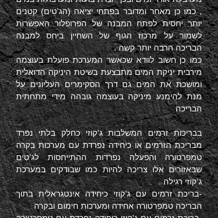
, כמו כן מאחר ומדובר בפתחי יציאה (הג’טים) קטנים
יותר יחסית לפתח המבנה של הפרופלור האפשרות
לשמור על מרכוז הגוף של השחיין ביחס למבנה
הבריכה הרבה יותר קשה .
כמו כן חשוב לוודא שכאשר המערכת פועלת בעוצמה
מירבית יניקת המים מתבצעת בשיטת היניקה הדואלית
ומושכת את המים גם דרך הסקימרים העליונים על
מנת להימנע מיניקה בעוצמה גובהה מידי מתחתית
הבריכה
בבריכות זרמים המשלבות ג’קוזי כחלק בלתי נפרד
מבריכת הזרמים או כיחידה נפרדת עם מערכות בקרה
טמפרטורה והפעלה נפרדות ההתייחסות לג’טים
שבאזורים אלו צריכה להיות כמו שבודקים במערכת
ג’קוזי רגילה .
-בריכת זרמים עם ג’קוזי כיחידה אינטגראלית בתוך
הבריכה טמפרטורה אחידה ומערכות חימום ובקרה