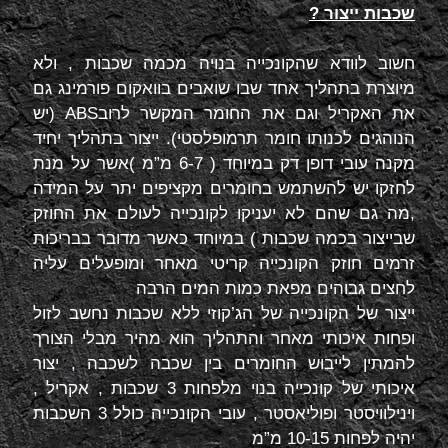
שכבות ייצור ?
חשוב לוודא שהקונכייה בנויה מכמה שכבות , ולא
מיוצרת בתהליך אחד שבו שואבים בוואקום פורמינג גם
את האקריל וגם את החומר המקשר לרוב
ABS
(יש
הנוהגים לכנותו חומר תרמופלסטי). ייצור בתהליך יחיד
מקנה עובי דופן דק במיוחד ( 6-7 מ”מ )אשר על מנת
לחזקו יש להשתמש בחומרים מקציפים יתר על המידה
,מה גם שהם לא יעניקו לקונכייה לעולם את החוזק
שבייצור בכמה שכבות ) במיוחד כאשר מדובר בבריכות
זרמים חוזק הקונכייה קריטי מאחר ומופעלים עליה
לחצים גבוהים מפאת כמות המים הרבה
ייצור של הקונכייה של הג’קוזי ללא שכבות נחשב לזול
ופחות איכותי מאחר והתהליך הוא מהיר מבלי הצורך
להמתין לייבוש החומרים בין שכבה לשכבה , יצור
איכותי של קונכייה בנוי מלפחות 3 שכבות , אקריל ,
וינילוויסטר ופוליאסטר , עובי הקונכייה כולל 3 השכבות
יהיה לפחות 10-15 מ”מ