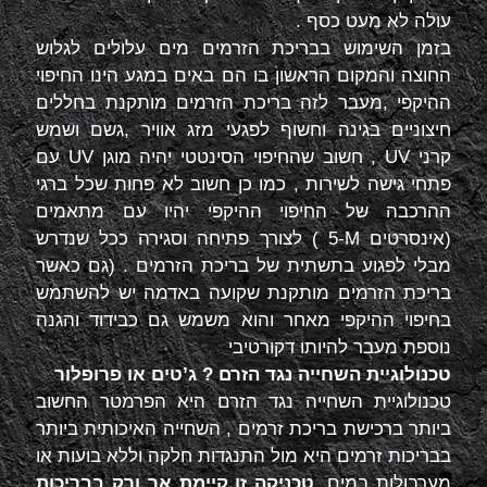
עולה לא מעט כסף .
בזמן השימוש בבריכת הזרמים מים עלולים לגלוש
החוצה והמקום הראשון בו הם באים במגע הינו החיפוי
ההיקפי ,מעבר לזה בריכת הזרמים מותקנת בחללים
חיצוניים בגינה וחשוף לפגעי מזג אוויר ,גשם ושמש
קרני
UV
, חשוב שהחיפוי הסינטטי יהיה מוגן
UV
עם
פתחי גישה לשירות , כמו כן חשוב לא פחות שכל ברגי
ההרכבה של החיפוי ההיקפי יהיו עם מתאמים
(אינסרטים
M
-5 ) לצורך פתיחה וסגירה ככל שנדרש
מבלי לפגוע בתשתית של בריכת הזרמים . (גם כאשר
בריכת הזרמים מותקנת שקועה באדמה יש להשתמש
בחיפוי ההיקפי מאחר והוא משמש גם כבידוד והגנה
נוספת מעבר להיותו דקורטיבי
טכנולוגיית השחייה נגד הזרם ? ג’טים או פרופלור
טכנולוגיית השחייה נגד הזרם היא הפרמטר החשוב
ביותר ברכישת בריכת זרמים , השחייה האיכותית ביותר
בבריכות זרמים היא מול התנגדות חלקה וללא בועות או
מערבולות במים ,
טכניקה זו קיימת אך ורק בבריכות