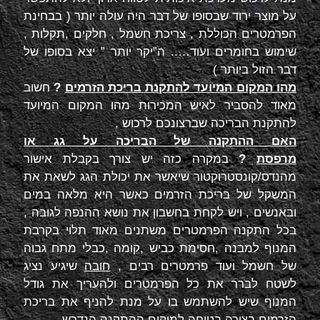
על מוצר ירוד שבסופו של דבר היה עולה יותר ( בבחינת
הפרמטרים הכוללת , צריכת חשמל , חלקים ,תקלות ,
שימוש בחומרים ועוד….. ה”יקר יותר ” יצא בסופו של
דבר הזול ביותר )
מהו המקום המיועד להתקנת בריכת הזרמים
?
חשוב
מאוד להסביר לאיש המכירות מהו המקום המיועד
להתקנת הבריכה שברצונכם לרכוש ,
האם ההתקנה של הבריכה על גג או
מרפסת
?
במקרה כזה יש צורך בקבלת אישור
מהנדס/קונסטרוקטור שיאשר את יכולת הגג לשאת את
המשקל של בריכת הזרמים כאשר היא מלאה במים
ובאנשים , ויש לקחת בחשבון את נושא ההנפה לגובה ,
בכל התקנה הפרמטרים משתנים מאוד תלוי בקרבת
המנוף למבנה ,חסימת כביש ,קומה ,כבלי מתח גבוה
של חשמל ועוד פרמטרים רבים ,
חובה
שיגיע נציג
לשטח לברר את כל הפרמטרים ולהעריך את גודל
המנוף שיש להשתמש בו על מנת להניף את בריכת
הזרמים בצורה בטוחה למיקום ההתקנה הנדרש