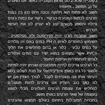
בקונכייה שלא יבלוט מדופן הקונכייה כאשר אנו נשענים
על גב המושב ,
Inserts
חשוב לא פחות הוא חלוקה נכונה ויחס נכון בין כמות
הג’טים לכמות המנועים בג’קוזי , ג’קוזי עם כמות ג’טים
גדולה והספק מנועים קטן לא יעניק לנו את העיסוי
הנדרש .
חשוב שמבנה הג’ט יהיה מנירוסטה ולא מפלסטיק
,
השימוש בחומרים לאיזון ה
PH
במים באם זה מלחים
על בסיס טבעי , כלור או ברום מחלישים את חלקי
ה
PVC
אשר נמצאים במגע ישיר עם המים ועלולים
לגרום להתפוררות ועייפות החומר .
כל הג’טים צריכים להיות מתכווננים ושניתן יהיה לפתוח
ולסגור כל ג’ט באופן אינדיבידואלי על מנת לשלוט בסוג
העיסוי אותו אנו מעוניינים לקבל , לצורך העניין אם יש
לנו כאב בגב העליון אנו צריכים להיות מסוגלים
להחליש את עוצמת הג’טים העליונים מבלי לפגוע
בעוצמה של שאר הג’טים באותו מושב .
בחברות המובילות בתחום בעולם תמצאו שהג’טים