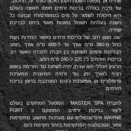
שחייה אך מפאת השטח הקטן נאלצו לוותר על החלום,
עוד סיבה בגללה בריכות זרמים תפסו תאוצה בעולם
היא היכולת לשמור על מים בטמפרטורה קבועה כל
השנה בעלויות חשמל נמוכות מאוד ביחס לבריכת
שחייה.
ישנו מגוון רחב של בריכות זרמים כאשר המידות נעות
החל מ-360 ס”מ אורך עד ל-600 ס”מ אורך ,רוחב
הבריכות זרמים משתנה בין חברה לחברה כאשר רוב
בריכות הזרמים בין 220 ל-240 ס”מ רוחב
הרעיון הכללי הוא שניתן יהיה לשחות נגד הזרימה באופן
רציף לאורך זמן נגד זרמיה המיוצרת ממערכת
פרופלורים או ממערכת ג’טים המורכבת בדופן בריכת
הזרמים
לחברת
MASTER SPA
המפעל המתקדם בעולם
ליצור בריכות זרמים הממוקם ב
FORT
WAYNE
אינדיאנפוליס עם מערכות מחשוב מתקדמות
ופאר הטכנולוגיה המתקדמת ביותר הקיימת כיום.