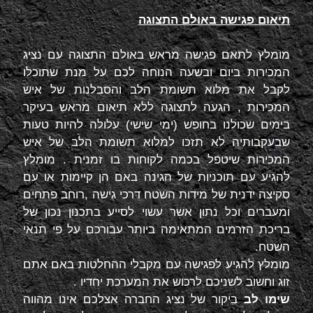
תיאום פגישה באולם התצוגה
מומלץ לתאם פגישה מראש באולם התצוגה עם נציג
המכירות ביום ובשעה הנוחה לכם על מנת שתוכלו
לקבל את מלוא תשומת הלב והסבלנות של איש
המכירות , הגעה לתצוגה ללא תיאום מראש בעיקר
בימים שכולנו בחופש (ימי שישי) עלולה להיות טעות
שבעקבותיה לא תזכו למלוא תשומת הלב של איש
המכירות שיטפל בכמה לקוחות בו זמנית . מומלץ
להגיע עם תוכניות של הגינה באם הן קיימות או עם
סקיצה ידנית של מידות השטח דרכי גישה ,רוחב פתחים
ומעברים וכל נתון אשר עשוי לסייע בתכנון נכון של
בריכת הזרמים המתאימה ביותר עבורכם על פי תנאי
השטח.
מומלץ להגיע לפגישה עם מקבלי ההחלטות באם אתם
זוג וחשוב לשניכם לרכוש את המערכת יחדיו .
שימו לב
ביקור של נציג החברה אצלכם אינו מהווה