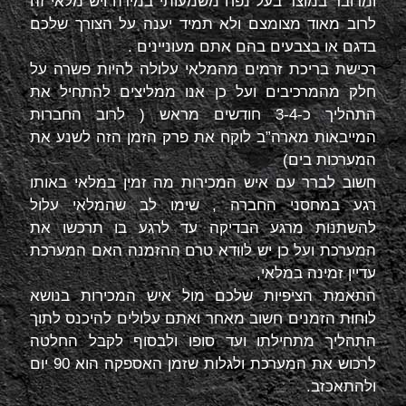
ומדובר במוצר בעל נפח משמעותי במידה ויש מלאי זה
לרוב מאוד מצומצם ולא תמיד יענה על הצורך שלכם
בדגם או בצבעים בהם אתם מעוניינים .
רכישת בריכת זרמים מהמלאי עלולה להיות פשרה על
חלק מהמרכיבים ועל כן אנו ממליצים להתחיל את
התהליך כ-3-4 חודשים מראש ( לרוב החברות
המייבאות מארה”ב לוקח את פרק הזמן הזה לשנע את
המערכות בים)
חשוב לברר עם איש המכירות מה זמין במלאי באותו
רגע במחסני החברה , שימו לב שהמלאי עלול
להשתנות מרגע הבדיקה עד לרגע בו תרכשו את
המערכת ועל כן יש לוודא טרם ההזמנה האם המערכת
עדיין זמינה במלאי,
התאמת הציפיות שלכם מול איש המכירות בנושא
לוחות הזמנים חשוב מאחר ואתם עלולים להיכנס לתוך
התהליך מתחילתו ועד סופו ולבסוף לקבל החלטה
לרכוש את המערכת ולגלות שזמן האספקה הוא 90 יום
ולהתאכזב.