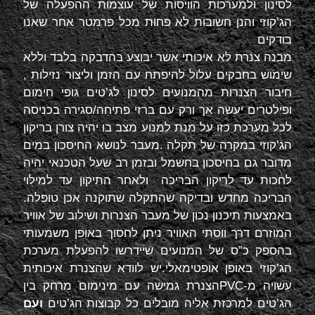
לסינון ולמערכות הוויסות של עוצמות ההפעלה של
הג’קוזי והנן חשובות לא פחות מכל פרמטר אחר שאנו
בודקים
מבנה צנרת לא איכותי אשר יבוצע בהדבקה בלבד וללא
שימוש בחבקים עלול להיפתח עם הזמן וליצור נזילות ,
חיבור הצנרות מהמנועים לסינון לג’טים גופי חימום
ופילטרים יעשה אך ורק עם ברזי פתיחה/סגירה בכניסה
לכל מערכת כזו על מנת למנוע מצב בו יהיה צורן בריקון
הג’קוזי במקרה של תקלה .מעבר לנושא החיסכון במים
מדובר גם בחיסכון בחשמל ובזמן רב שעל הטכנאי יהיה
לחכות עד לריקון הבריכה ולאחר התיקון עד למילוי
הבריכה מחדש ובדיקה שהתקלה שתוקנה אכן טופלה.
באמצעות תיכנון נכון של מעבר הצנרות ושילוב של אוויר
המוזרם דרך ווסתי האוויר ניתן לחסוך באופן משמעותי
בהספק כ”ס של המנועים שיידרשו להפעלת מערכת
הג’קוזי באופן אופטימאלי.יש לוודא שהצנרת איכותית
עשויה מ-
PVC
הצנרת גמישה עם מינימום מרחק בין
הג’טים למרכזת אליה מובלים כל קבוצות הג’טים
ועם