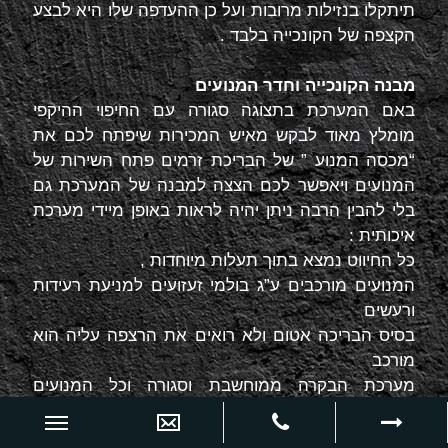
תיתקלו בנזילות מרובות ועל כן ההעדפה שלו היא לבצע
הקצפה של הקונכייה בלבד .
מבנה הקונכייה וחדר המנועים
באם המערכת בתצוגה סגורה עם החיפוי ההיקפי
מומלץ מאוד לבקש מאיש המכירות שיפתח לכם את
“מכסה המנוע ” של הבריכת זרמים פתח השירות של
המנועים ויאפשר לכם הצצה למבנה של המערכת גם
בלי להבין הרבה ניתן יהיה לראות באופן מיידי מערכת
איכותית :
כל החיווט נמצא בתוך תעלות מיוחדות ,
המנועים מורכבים ע”ג בולמי זעזועים למניעת רעידות
ורעשים
בסיס הבריכה אטום ולא רואים את הרצפה עליה הוא
מורכב
מערכת הבקרה ממוחשבת וסגורה וכל המנועים
מחוברים אליה בפלגים
בין המנועים לשאר חללי הבריכה תהיה יריעה אשר