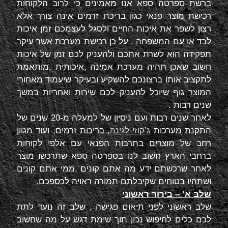
ברשת ספרטה ספא אנו מאמינים כי לרוב הלקוחות
רכישת מוצר פנאי כגון בריכת זרמים אינה צורך אלא
רצון לשפר את איכות החיים ולסגל לעצמכם זמן איכות
לבד או עם המשפחה . על כן רכישת מערכת אשר עיקר
תפקידה הוא לשרת אתכם ולהעניק לכם זמן של איכות
חשוב שאכן תהיה מערכת אמינה ,איכותית ,מותאמת
לתקציב אותו ברצונכם להשקיע ובעיקר שיעמוד מאחורי
המוצר גוף שיוכל להעניק לכם שירות ואחריות במשך
שנים רבות .
לאחר שנים רבות ועם ניסיון של למעלה מ-20 שנים של
התקנת מערכות
ג’קוזי לגינה
, בריכות זרמים, ועוד מגוון
רחב של מוצרים בתרבות הפנאי עם אלפי לקוחות
ברחבי הארץ חשוב לנו בספרטה ספא שתרכשו מוצר
לאחר שרכשתם ידע מה אתם קונים ,ממי אתם קונים
ושתהיו בטוחים שקיבלתם תמורה ראויה לכספכם.
שלב א’ – בירור ראשוני
שלב ראשוני לפני תיאום פגישה , שלב זה נועד לתת
לכם כלים לחיפוש נכון תוך שימת דגש על מה שחשוב