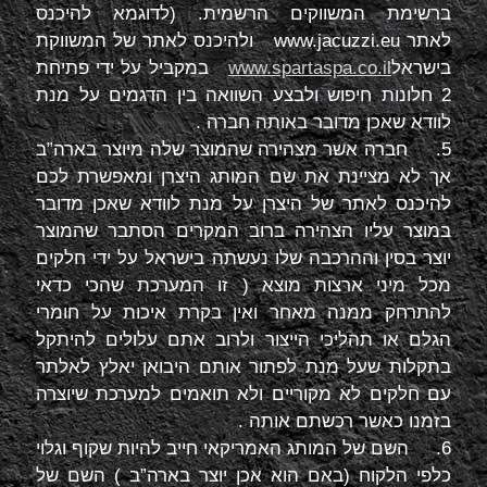
ברשימת המשווקים הרשמית. (לדוגמא להיכנס
לאתר
www.jacuzzi.eu
ולהיכנס לאתר של המשווקת
בישראל
www.spartaspa.co.il
במקביל על ידי פתיחת
2 חלונות חיפוש ולבצע השוואה בין הדגמים על מנת
לוודא שאכן מדובר באותה חברה .
5. חברה אשר מצהירה שהמוצר שלה מיוצר בארה”ב
אך לא מציינת את שם המותג היצרן ומאפשרת לכם
להיכנס לאתר של היצרן על מנת לוודא שאכן מדובר
במוצר עליו הצהירה ברוב המקרים הסתבר שהמוצר
יוצר בסין וההרכבה שלו נעשתה בישראל על ידי חלקים
מכל מיני ארצות מוצא ( זו המערכת שהכי כדאי
להתרחק ממנה מאחר ואין בקרת איכות על חומרי
הגלם או תהליכי הייצור ולרוב אתם עלולים להיתקל
בתקלות שעל מנת לפתור אותם היבואן יאלץ לאלתר
עם חלקים לא מקוריים ולא תואמים למערכת שיוצרה
בזמנו כאשר רכשתם אותה .
6. השם של המותג האמריקאי חייב להיות שקוף וגלוי
כלפי הלקוח (באם הוא אכן יוצר בארה”ב ) השם של