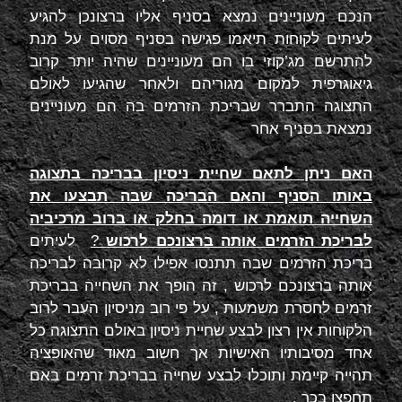
הנכם מעוניינים נמצא בסניף אליו ברצונכן להגיע
לעיתים לקוחות תיאמו פגישה בסניף מסוים על מנת
להתרשם מג’קוזי בו הם מעוניינים שהיה יותר קרוב
גיאוגרפית למקום מגוריהם ולאחר שהגיעו לאולם
התצוגה התברר שבריכת הזרמים בה הם מעוניינים
נמצאת בסניף אחר
האם ניתן לתאם שחיית ניסיון בבריכה בתצוגה
באותו הסניף והאם הבריכה שבה תבצעו את
השחייה תואמת או דומה בחלק או ברוב מרכיביה
לבריכת הזרמים אותה ברצונכם לרכוש
?
לעיתים
בריכת הזרמים שבה תתנסו אפילו לא קרובה לבריכה
אותה ברצונכם לרכוש , זה הופך את השחייה בבריכת
זרמים לחסרת משמעות , על פי רוב מניסיון העבר לרוב
הלקוחות אין רצון לבצע שחיית ניסיון באולם התצוגה כל
אחד מסיבותיו האישיות אך חשוב מאוד שהאופציה
תהייה קיימת ותוכלו לבצע שחייה בבריכת זרמים באם
תחפצו בכך .