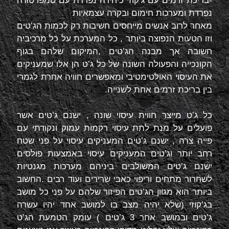
-בריכת זרמים עם ג’קוזי כיחידה נפרדת עם טמפרטורה
נפרדת ומערכות חימום ובקרה עצמאיות
מאחר לרוב אנשים מייחסים חשיבות רק לכמות הג’טים
וזו הטעות הנפוצה ביותר , כל המערכת על כל מרכיביה
חשובה אך מבנה הג’טים ,המיקום שלהם בגוף
הקונכייה והפעולה השונה של כל ג’ט הן אלו שמעניקים
את העיסוי האולטימטיבי ומאפשרים חוויה אחרת לגמרי
בין בריכת זרמים אחת לשנייה.
כל ג’ט מייצר חווית עיסוי שונה , ישנם ג’טים אשר
פועלים על מנת לתת עיסוי רקמות עמוק ונקודתי עם
פייה צרה , ישנם ג’טים המעניקים עיסוי על פני שטח
רחב יותר וג’טים המעניקים עיסוי באמצעות פולסים
ישנם ג’טים המשולבים ביניהם מערכות מגנטיות
לשחרור מתחים וריפוי כאבי שרירים ועוד רבים .החשוב
ביותר הוא מגוון הג’טים הפיזור שלהם על פני כל מושב
בג’קוזי (שלא יהיה מצב בו למושב אחד יהיו עשרה
ג’טים ובמושב אחר 3 ג’טים ) עומק הטמעת הג’ט