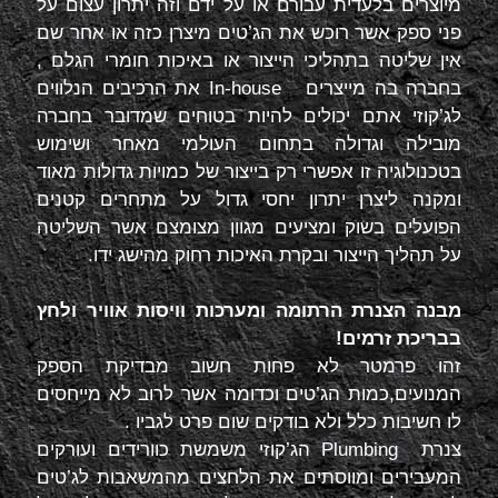
מיוצרים בלעדית עבורם או על ידם וזה יתרון עצום על
פני ספק אשר רוכש את הג’טים מיצרן כזה או אחר שם
אין שליטה בתהליכי הייצור או באיכות חומרי הגלם ,
בחברה בה מייצרים
In-house
את הרכיבים הנלווים
לג’קוזי אתם יכולים להיות בטוחים שמדובר בחברה
מובילה וגדולה בתחום העולמי מאחר ושימוש
בטכנולוגיה זו אפשרי רק בייצור של כמויות גדולות מאוד
ומקנה ליצרן יתרון יחסי גדול על מתחרים קטנים
הפועלים בשוק ומציעים מגוון מצומצם אשר השליטה
על תהליך הייצור ובקרת האיכות רחוק מהישג ידו.
מבנה הצנרת הרתומה ומערכות וויסות אוויר ולחץ
בבריכת זרמים!
זהו פרמטר לא פחות חשוב מבדיקת הספק
המנועים,כמות הג’טים וכדומה אשר לרוב לא מייחסים
לו חשיבות כלל ולא בודקים שום פרט לגביו .
צנרת
Plumbing
הג’קוזי משמשת כוורידים ועורקים
המעבירים ומווסתים את הלחצים מהמשאבות לג’טים