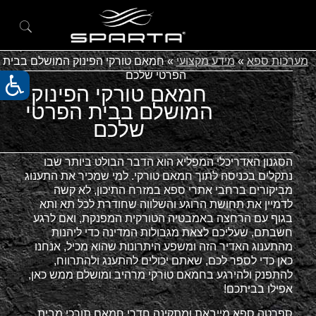
מערכות ספא
»
מידע מקצועי
»
חמאם טורקי הפינוק המושלם בבית
הפרטי שלכם
חמאם טורקי הפינוק
המושלם בבית הפרטי
שלכם
הסגנון האדריכלי המפליא הוא הדבר הבולט ביותר שבו
נתקלים בכניסה לתוך חמאם טורקי. למי שמכיר את התענוג
מביקורים ברחבי אתרי ספא במזרח התיכון, לא קשה
לדמיין את תחושת הרוגע והשלווה שחודרת לכל תא ותא
בגוף עם הרחצה באמבטיה הטורקית המפנקת, ואם לרגע
חשבתם, שעליכם לצאת מגבולות המדינה כדי ליהנות
מהתענוג האדיר הזה ומשפע היתרונות שהוא מכיל, אנחנו
כאן כדי לספר לכם, שאתם יכולים להתענג ולהתרווח,
להתפנק ולהירגע בחמאם טורקי מרהיב ומושלם ממש כאן,
אפילו בביתכם!
ספרטה ספא מייבאת ומתקינה חדרי חמאם תורכי מבית