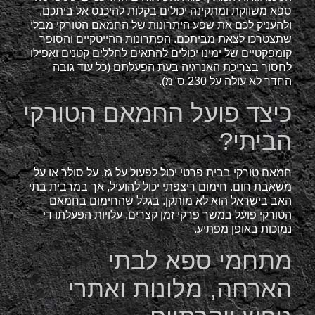
ספא משווקת ומתקינה יכולים בקלות להיכנס אל ביתכם,
ולהעניק לכם את שפע היתרונות של החמאם הטורקי מבלי
שתצטרכו לצאת מביתכם. הפתרונות ההייטקיים והסופר
קומפקטיים של ימינו יכולים להתאים לחללים קטנים ואפילו
לחסוך בצריכת האנרגיה בעת הפעלתם (כל עוד גובה
החדר לא עולה על 230 ס"מ).
כיצד פועל החמאם הטורקי
הביתי?
חמאם טורקי בבית פרטי יכול לפעול על גז, על סולר או על
משאבת חום. חימום ריצפתי יכול להועיל, אך במרבית בתי
האב בישראל הוא לא מותקן. בגלל שהחימום בחמאם
הטורקי פועל במשך פרקי זמן קצרים, עלויות הפעלתו די
נמוכות באופן מפתיע.
מתחמי ספא לבתי
הארחה, מלונות ואתרי