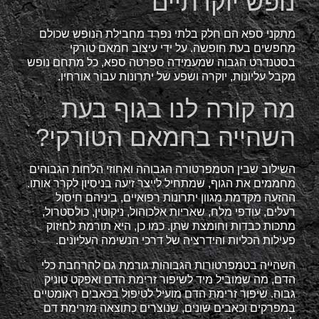
נופש יוקרתיים
מתקני ספא הם חלק בלתי נפרד מחבילת הנופש שכולם
מחפשים בעת חופשה. על ידי עיצוב חמאם טורקי
בסטנדרט הגבוה שמעמידה ספרטה ספא, כל מתחם נופש
מקבל עליונות, יוקרה ושפע של יתרונות עבור אורחיו.
מה קורה לנו בגוף בעת
השהייה בחמאם הטורקי?
השילוב שבין הטמפרטורה הגבוהה ואחוזי הלחות הגבוהים
מחממים את הגוף, שמתחיל לייצר זיעה בניסיון לקרר אותו.
ההזעה מקדמת מגוון יתרונות רפואיים, ביניהם חיסול
רעלים, עודפי מלח, שאריות אלכוהול, ניקוטין, כולסטרול,
מתכות כבדות וחומצת שתן. כמו כן, היא תורמת לחיזוק
פעילות הכליות והידרציה של דרכי הנשימה העליונים.
השהייה בטמפרטורות הגבוהות גורמת גם להרחבת כלי
הדם, מה שמוביל מיד לשיפור זרימת הדם ואפקט טוניק
גבוה. שיפור זרימת הדם מועיל לטיפול בכאבים ראומטיים
במפרקים וכאבים שונים, שנוצרים כתוצאה מזרימת דם