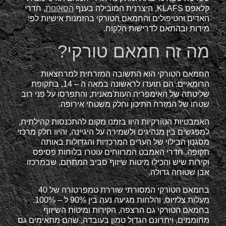
קלאפס KLAFS, היצרנית המובילה בענף
הסאונות
, חדרי
האדים והטיפולים והחמאם הטורקי בהזמנות אישיות לפי
מידות ובהתאם לדרישות הלקוח.
מה זה חמאם טורקי?
החמאם הטורקי הוא התשובה המזרחית למרחצאות
הרומאיים. הם תועדו לראשונה במאה ה – 14, בתקופת
שליטתה של האימפריה העות'מאנית, והתפרסו על פני רוב
שטחו של המזרח התיכון וחלק משטחי אירופה.
האמבטיות הטורקיות היוו בזמנו מקום להתכנסות קהילתית,
למפגשים בין מנהיגים ולשמירה על היגיינה, והיוו חלק מרכזי
מסגנון הבילוי של הערים המרכזיות והגדולות באותה
תקופה. חדרי האמבט המרווחים עוטרו בלוחות פסיפס
וקירות שיש והכילו מיטות שיזוף סביב המתחם, שבמרכזו
אבן שטוחה גדולה.
בחמאם הטורקי המסורתי שוררת טמפרטורה של 40
מעלות צלזיוס, והלחות מגיעה נעה בין 90% ל – 100%.
בחמאם הטורקי גם הרצפה, הקירות ומיטות השיזוף
מחוממים, ויתרונם הגדול טמון בעובדה, שהם מתאימים גם