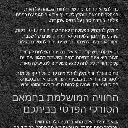
כדי לנצל את היתרונות של הלחות הגבוהה על העור,
במהלך החמאם מומלץ לשפשף את עור הגוף עם כפפת
פילינג, בעזרת סבון על בסיס שמן זית.
מומלץ להתחיל בפעולה זו לאחר שהייה בת 10-12 דקות,
שזה משך הזמן שלוקח לתאי הגוף הישנים של שכבת
הקורנאום בעור להינתק, כך שניתן יהיה להסירם בקלות.
גם אבקת שיש קרה היא אלטרנטיבה מוצלחת לקרצוף
העור. היא אינה מסיסה במים ומיושמת במגוון עיסויים
קלים, הודות ליכולתה לבצע פעולת פילינג יעילה מאוד.
בתום פעולה זו מומלץ להתיז מים קרים על הגוף על מנת
לסגור בחזרה את נקבוביות העור ולסבן אותו בסבון על
בסיס שמן זית, שמעניק לחות טבעית לעור ומונע יובש.
החוויה המושלמת בחמאם
הטורקי הפרטי בביתכם
אי אפשר להתעלם מהעובדה, שחלק מהחוויה
שבמרחצאות הטורקיים נובעת מעיצוב החלל. רבות דובר