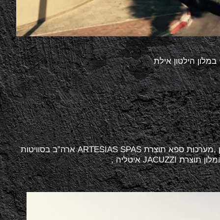
אספקת מערכות לסוויטות בכל הקומות הגבוהות במלון ,מערכות ספא תוצרת ARTESIAS SPAS ארה”ב בסוויטות
JACU איטליה ,