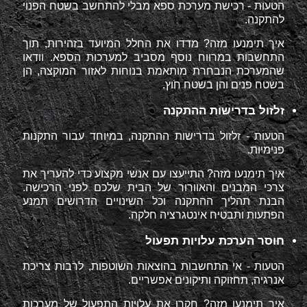
הטעות - רכישת מערכת ספא מבלי להתחשב בשטח הפנוי
להתקנה.
איך תימנעו מזה? מדדו את החלל המיועד בזהירות, תוך
התחשבות במרווח נוסף מסביב למערכות הספא. וודאו
שהמערכת הנבחרת מותאמת בנוחות לאזור המוקצה, הן
בשטח פנים והן בשטח חוץ.
זלזול בדרישות ההתקנה
הטעות - זלזול בדרישות ההתקנה, במיוחד עבור התקנות
פנימיות.
איך תימנעו מזה? התייעצו עם אנשי מקצוע כדי להעריך את
צרכי המבנים והאוורור של הבית שלכם לפני הרכישה.
הבנת תהליך ההתקנה וכל השינויים הדרושים תמנע
הפתעות ותבטיח אינטגרציה חלקה.
חוסר הערכת עלויות תפעול
הטעות - אי התחשבות בהוצאות השוטפות, לרבות צריכת
אנרגיה, תחזוקה ותיקונים אפשריים.
איך תימנעו מזה? חקרו את עלויות התפעול של מערכות