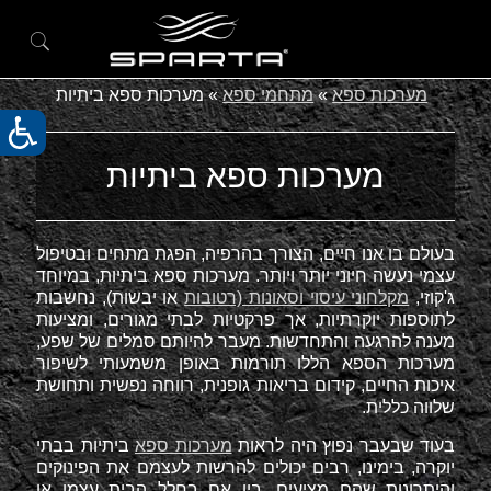
מערכות ספא
»
מתחמי ספא
»
מערכות ספא ביתיות
מערכות ספא ביתיות
בעולם בו אנו חיים, הצורך בהרפיה, הפגת מתחים ובטיפול
עצמי נעשה חיוני יותר ויותר. מערכות ספא ביתיות, במיוחד
ג'קוזי,
מקלחוני עיסוי וסאונות (רטובות
או יבשות), נחשבות
לתוספות יוקרתיות, אך פרקטיות לבתי מגורים, ומציעות
מענה להרגעה והתחדשות. מעבר להיותם סמלים של שפע,
מערכות הספא הללו תורמות באופן משמעותי לשיפור
איכות החיים, קידום בריאות גופנית, רווחה נפשית ותחושת
שלווה כללית.
בעוד שבעבר נפוץ היה לראות
מערכות ספא
ביתיות בבתי
יוקרה, בימינו, רבים יכולים להרשות לעצמם את הפינוקים
והיתרונות שהם מציעים, בין אם בחלל הבית עצמו או