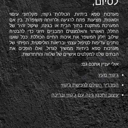
לסיום,
מערכות ספא ביתיות, הכוללות ג'קוזי, מקלחוני עיסוי
וסאונות, מציעות פתח לרגיעה ולרווחה משופרת. בין אם
המערכת מותקנת בתוך הבית או בגינה, שיקול זהיר של
החלל, האוורור והאלמנטים המבניים חיוני כדי להבטיח
שילוב חלק המשפר את איכות החיים הכוללת. ככל שאנו
נותנים עדיפות לטיפול עצמי ובריאות הוליסטית, הפיתוי של
מערכות ספא ביתיות ממשיך לגדול, ואלו הופכים את
הבתים שלנו למקלטים אישיים של שלווה והתחדשות.
אולי יעניין אתכם גם:
ג’קוזי מעץ
המדריך השלם לרכישת ג’קוזי
עיצוב ותכנון גינה עם ג’קוזי ובריכה