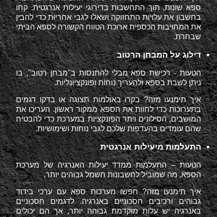
ספא שונות, תוך התחשבות בדירוגי יעילות אנרגטית. קחו
בחשבון את עלויות התחזוקה ושאלו לגבי אחריות כדי להבין
את המחויבות הכספית ארוכת הטווח הקשורה לספא הביתי
שבחרת.
דילוג על המבחן הרטוב
הטעות - רכישת ספא מבלי להתנסות ב"מבחן רטוב", בו
ניתן לשבת בספא ולהעריך נוחות ופונקציונליות.
איך תימנעו מזה? בקרו באולמות תצוגה או בדקו דגמים
בתערוכות כדי לחוות את הספא ממקור ראשון. העריכו את
המושבים, הסילונים ויתר הפונקציות במערכת כדי להבטיח
שהם עומדים בהעדפות שלכם לגבי נוחות ושימושיות.
התעלמות מיעילות אנרגטית
הטעות – התעלמות ממדד יעילות האנרגיה של מערכת
הספא, מה שמוביל לחשבונות חשמל גבוהים יותר.
איך תימנעו מזה? חפשו מערכות ספא עם ערכי בידוד
גבוהים ורכיבים חסכוניים באנרגיה. לדגמים חסכוניים
באנרגיה יש עלות מוקדמת גבוהה יותר, אך הם יכולים