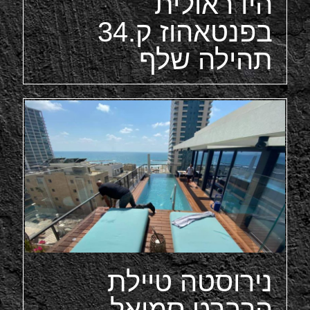
הידראולית
בפנטאהוז ק.34
תהילה שלף
נירוסטה טיילת
הרברט סמואל