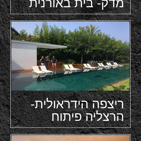
מדק- בית באורנית
ריצפה הידראולית-
הרצליה פיתוח