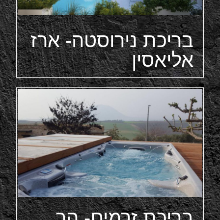
בריכת נירוסטה- ארז
אליאסין
בריכת זרמים- הר