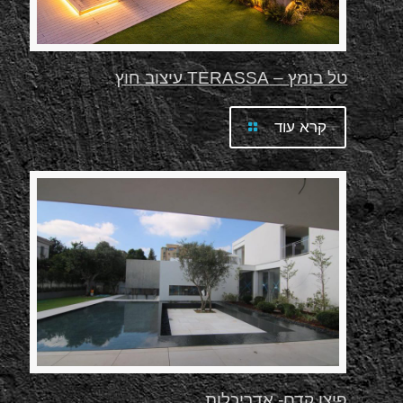
טל בומץ – TERASSA עיצוב חוץ
קרא עוד
פיצו קדם- אדריכלות