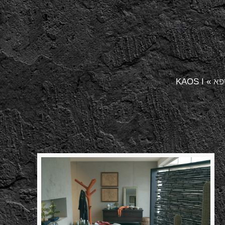
פא
»
KAOS I