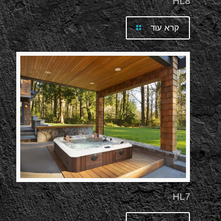
HL8
קרא עוד
HL7