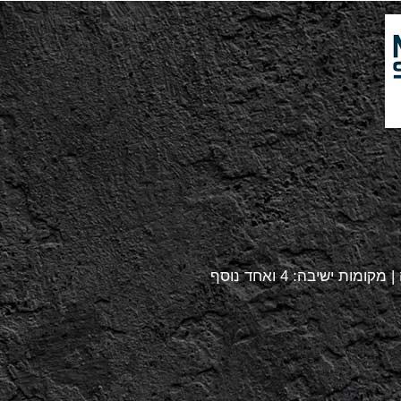
מידות: 587 ס"מ אורך , 239 ס"מ רוחב, 130 ס"מ גובה | מקומות ישיבה: 4 ואחד נוסף