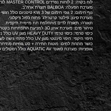
לוח בקרה: 2 לוחות נפרדים MASTER CONTROL לוח בקרה מתקדם.
מערכת הפעלה: BALBOA תוצרת ארה”ב.
גוף חימום: 2 גופי חימום של KW 3 טיטניום כולל רגשי טמפרטורה
מערכת סינון: פילטר קרטרידג’ פתוח כפול ציקלוני.
תאורה: תאורת לדים מתחלפת תת מיימית היקפית.
טיהור מים: מערכת אוזון 3O למניעת התפתחות בקטריאלית במים.
כיסוי טרמי: כיסוי טרמי HEAVY DUTY מוגן UV כולל נעילות לגוף הבריכה.
חיפוי היקפי: חיפוי סינטטי מוגן UV כולל פתחי גישה לשירות סביב הבריכה.
כושר מתחת למים: מוטות חתירה + סט גומיות מתיחה
אופציות: מערכת סאונד AQUATIC AV כולל רמקולים שקועים וסאבוופר בילד אין תוצרת ארה”ב.