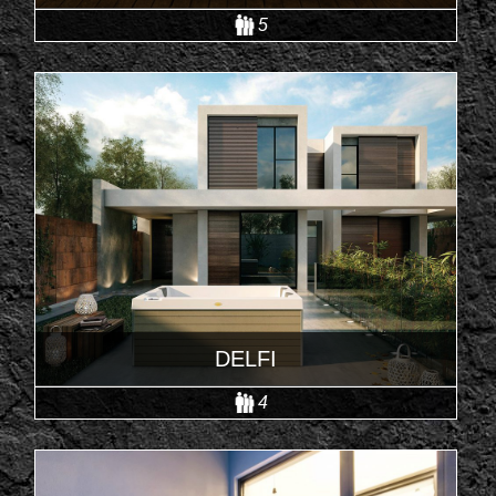
5
DELFI
4