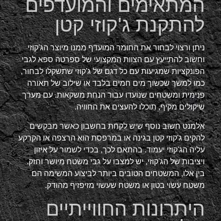
המתאימים והמועדפים
להתקנת ג'קוזי קטן
ניתן ורצוי לבחור את החומר המועדף ממנו מיוצר הג'קוזי
וחשוב להתייעץ עם הצוות המקצועי של ספרטה ספא לגבי
הפונקציות שמגיעות עם כל דגם של ג'קוזי שתשקלו לבחור,
כמו למשך שכשוך מים חמים בלבד או שילוב של תאורה
פנימית ומשטחים שנועדו עבור הנחת משקאות. עם מערך
שיקולים מקיף, תוכלו להעצים את החוויה.
אלמנט חשוב נוסף שיש לקחת בחשבון כאשר מבקשים
להקים ג'קוזי קטן בגינה או במרפסת הוא הרצפה או הקרקע
עליה הג'קוזי יעמוד. בהתאם לכך, בכדי לשמור על איזון
ויציבות של הג'קוזי, יש למצבו על גבי משטח מיושר וחזק.
בין אלו, המשטחים הטובים ביותר לביצוע המשימה הם
משטח עשוי בטון או משטח שעשוי מזיפזיף מהודק.
היתרונות החווייתיים