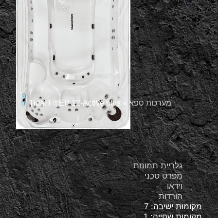
מערכות ספא
»
Tidal Fit EP 12-Active plus
גלריית תמונות
מפרט טכני
וידאו
הורדות
מקומות ישיבה: 7
מקומות שחייה: 1