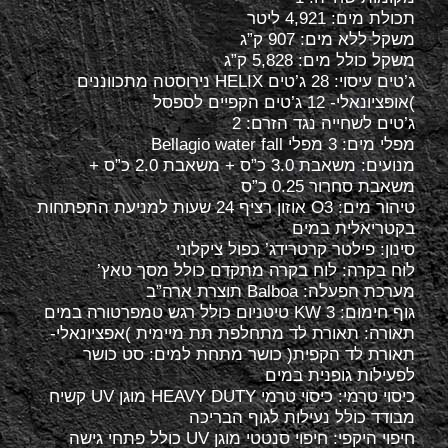
תכולת מים: 4,921 ליטר
משקל ללא מים: 907 ק”ג
משקל כולל מים: 5,828 ק”ג
ג’טים עיסוי: 28 ג’טים HELIX נירוסטה מתכווננים
)אופציונאלי- 12 ג’טים הקפיים לספסל
ג’טים לשחייה נגד הזרם: 2
מפלי מים: 3 מפלי Bellagio water fall
מנועים: משאבת 3.0 כ”ס + משאבת 2.0 כ”ס +
משאבת סחרור 0.25 כ”ס
טיהור מים: O3 אוזון רציף 24 שעות למניעת התפתחות
בקטריאלית במים
סינון: פילטר קרטרידג’ כפול ציקלוני
לוח בקרה: לוח בקרה מתקדם כולל מסך טאץ’
מערכת הפעלה: Balboa תוצרת ארה”ב
גוף חימום: KW 3 טיטניום כולל רגש טמפרטורה במים
תאורה: תאורת לד מתחלפת תת מיימית )אפציונאלי-
תאורת לד הקפית( כושר מתחת למים: סט כושר
לפעילות גופנית במים
כיסוי טרמי: כיסוי טרמי HEAVY DUTY מוגן UV קשיח
מבודד כולל נעילות לגוף הבריכה
חיפוי היקפי: חיפוי סנטטי מוגן UV כולל פתחי גישה